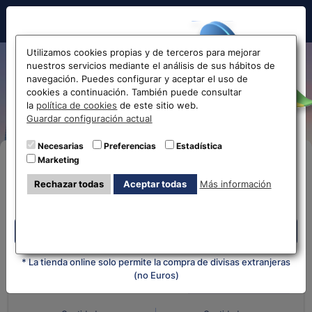
Hola!
Utilizamos cookies propias y de terceros para mejorar
nuestros servicios mediante el análisis de sus hábitos de
Cotización y tipo de cambio
navegación. Puedes configurar y aceptar el uso de
cookies a continuación. También puede consultar
de Lek Albanés
Antes de acceder
la
política de cookies
de este sitio web.
Guardar configuración actual
la web...
Necesarias
Preferencias
Estadística
Marketing
Compra Online
Selecciona tu oficina más
Rechazar todas
Aceptar todas
Más información
cercana
Despliega y selecciona tu oficina
Despliega y selecciona tu oficina
¿Qué moneda tienes?
¿Qué moneda
quieres?
* La tienda online solo permite la compra de divisas extranjeras
(no Euros)