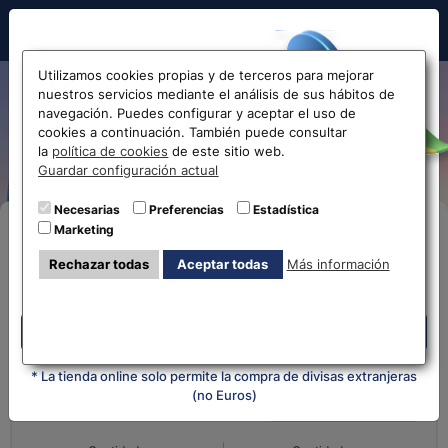
Hola!
Utilizamos cookies propias y de terceros para mejorar
nuestros servicios mediante el análisis de sus hábitos de
Cambio de Euro a Peso
navegación. Puedes configurar y aceptar el uso de
cookies a continuación. También puede consultar
Colombiano EUR-COP
Antes de acceder
la
política de cookies
de este sitio web.
Guardar configuración actual
la web...
Necesarias
Preferencias
Estadística
Marketing
Compra Online
Selecciona tu oficina más
Rechazar todas
Aceptar todas
Más información
cercana
Despliega y selecciona tu oficina
Despliega y selecciona tu oficina
¿Qué moneda tienes?
¿Qué moneda
quieres?
* La tienda online solo permite la compra de divisas extranjeras
(no Euros)