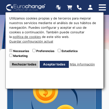
Utilizamos cookies propias y de terceros para mejorar
nuestros servicios mediante el análisis de sus hábitos de
Servicios de cambio de
navegación. Puedes configurar y aceptar el uso de
cookies a continuación. También puede consultar
divisas
la
política de cookies
de este sitio web.
Guardar configuración actual
Necesarias
Preferencias
Estadística
Marketing
Comprueba los servicios disponibles en tu oficina
más cercana.
Rechazar todas
Aceptar todas
Más información