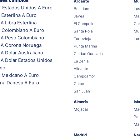
ales cambios
Alicante
Mu
r Estados Unidos A Euro
Benidorm
Los
 Esterlina A Euro
Jávea
Maz
A Libra Esterlina
El Campello
Car
 Colombiano A Euro
Santa Pola
Mur
 A Peso Colombiano
Torrevieja
Lor
 A Corona Noruega
Punta Marina
A Dolar Australiano
Ciudad Quesada
 A Dolar Estados Unidos
La Zenia
ano
Alicante
 Mexicano A Euro
Campoamor
na Danesa A Euro
Calpe
San Juan
Almería
Isl
Mojácar
Mag
Pa
Ma
Madrid
Na