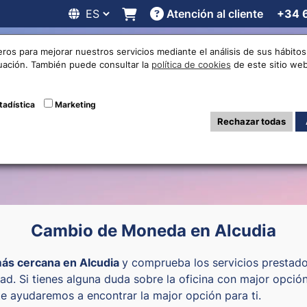
Atención al cliente
+34 
 online
Cotizaciones
Localizaciones
Trabaja con noso
eros para mejorar nuestros servicios mediante el análisis de sus hábit
nuación. También puede consultar la
política de cookies
de este sitio web
as de cambio de 
tadística
Marketing
Rechazar todas
Cambio de Moneda en Alcudia
más cercana en Alcudia
y comprueba los servicios prestado
udad. Si tienes alguna duda sobre la oficina con major opc
te ayudaremos a encontrar la major opción para ti.