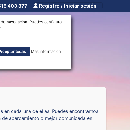
615 403 877
Registro / Iniciar sesión
tros
Otros
os de navegación. Puedes configurar
.
divisas
Aceptar todas
Más información
s en cada una de ellas. Puedes encontrarnos
ión de aparcamiento o mejor comunicada en