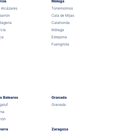
rcia
Málaga
 Alcázares
Torremolinos
arrón
Cala de Mijas
tagena
Calahonda
cia
Málaga
ca
Estepona
Fuengirola
as Baleares
Granada
aluf
Granada
lma
hón
varra
Zaragoza