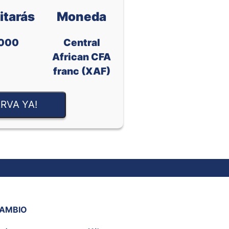
itarás
Moneda
000
Central
African CFA
franc (XAF)
RVA YA!
CAMBIO