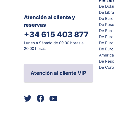
Princip
De Dola
De Libra
Atención al cliente y
De Euro 
reservas
De Peso
De Euro
+34 615 403 877
De Euro
De Euro 
Lunes a Sábado de 09:00 horas a
20:00 horas.
De Euro
Americ
De Peso
De Coro
Atención al cliente VIP