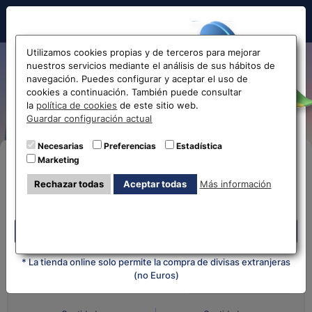
Hola!
Utilizamos cookies propias y de terceros para mejorar
nuestros servicios mediante el análisis de sus hábitos de
Cambio de Peso Mexicano a
navegación. Puedes configurar y aceptar el uso de
cookies a continuación. También puede consultar
Euro MXN-EUR
Antes de acceder
la
política de cookies
de este sitio web.
Guardar configuración actual
la web...
Necesarias
Preferencias
Estadística
Marketing
Compra Online
Selecciona tu oficina más
Rechazar todas
Aceptar todas
Más información
cercana
Despliega y selecciona tu oficina
Despliega y selecciona tu oficina
¿Qué moneda tienes?
¿Qué moneda
quieres?
* La tienda online solo permite la compra de divisas extranjeras
(no Euros)