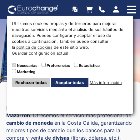
Utilizamos cookies propias y de terceros para mejorar
nuestros servicios mediante el análisis de sus hábitos de
Oficinas de cambio de
navegación. Puedes configurar y aceptar el uso de
cookies a continuación. También puede consultar
divisas
la
política de cookies
de este sitio web.
Guardar configuración actual
Necesarias
Preferencias
Estadística
Marketing
Rechazar todas
Aceptar todas
Más información
Cambio de moneda en Mazarrón
Bienvenido a Eurochange, tu
casa de cambio en
Mazarrón
. Ofrecemos el servicio más profesional de
cambio de moneda
en la Costa Cálida, garantizando
mejores tipos de cambio que los bancos para la
compra y venta de
divisas
(libras, dólares, etc.).