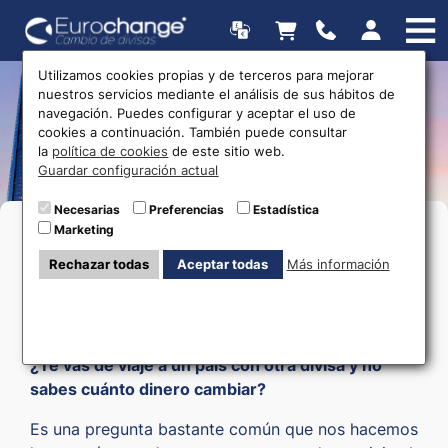
Utilizamos cookies propias y de terceros para mejorar
nuestros servicios mediante el análisis de sus hábitos de
Recompra de moneda
navegación. Puedes configurar y aceptar el uso de
cookies a continuación. También puede consultar
extranjera
la
política de cookies
de este sitio web.
Guardar configuración actual
Necesarias
Preferencias
Estadística
Marketing
Rechazar todas
Aceptar todas
Más información
¿Te vas de viaje a un país con otra divisa y no
sabes cuánto dinero cambiar?
Es una pregunta bastante común que nos hacemos