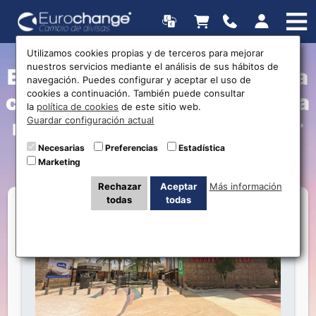
Utilizamos cookies propias y de terceros para mejorar
nuestros servicios mediante el análisis de sus hábitos de
Eurochange abre una nueva
navegación. Puedes configurar y aceptar el uso de
cookies a continuación. También puede consultar
casa de cambio en Lorca: La
la
política de cookies
de este sitio web.
Guardar configuración actual
mejor opción para cambiar
divisas al mejor precio
Necesarias
Preferencias
Estadística
Marketing
Rechazar
Aceptar
Más información
todas
todas