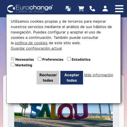
Utilizamos cookies propias y de terceros para mejorar
nuestros servicios mediante el análisis de sus hábitos de
¡Más Cerca de Ti en Salou!
navegación. Puedes configurar y aceptar el uso de
cookies a continuación. También puede consultar
Tu Servicio de Cambio de
la
política de cookies
de este sitio web.
Guardar configuración actual
Divisas Eurochange en
Carrer de Carles Buïgas
Necesarias
Preferencias
Estadística
Marketing
Rechazar
Aceptar
Más información
todas
todas