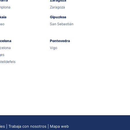
varra
Zaragoza
mplona
Zaragoza
kaia
Gipuzkoa
bao
San Sebastián
celona
Pontevedra
celona
Vigo
ges
telldefels
ies
Trabaja con nosotros
Mapa web