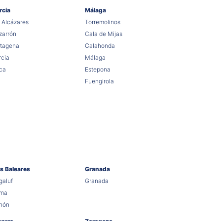
rcia
Málaga
 Alcázares
Torremolinos
arrón
Cala de Mijas
tagena
Calahonda
cia
Málaga
ca
Estepona
Fuengirola
as Baleares
Granada
aluf
Granada
lma
hón