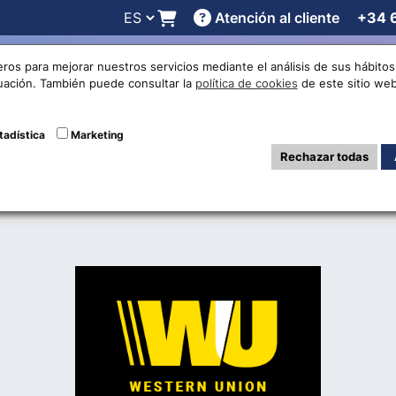
Atención al cliente
+34 
 online
Cotizaciones
Localizaciones
Trabaja con noso
eros para mejorar nuestros servicios mediante el análisis de sus hábit
nuación. También puede consultar la
política de cookies
de este sitio web
cio disponible: W
tadística
Marketing
Rechazar todas