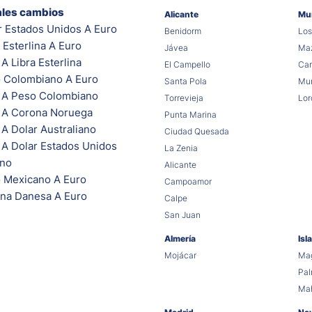
ales cambios
Alicante
Mu
r Estados Unidos A Euro
Benidorm
Los
 Esterlina A Euro
Jávea
Maz
A Libra Esterlina
El Campello
Car
 Colombiano A Euro
Santa Pola
Mur
 A Peso Colombiano
Torrevieja
Lor
 A Corona Noruega
Punta Marina
A Dolar Australiano
Ciudad Quesada
 A Dolar Estados Unidos
La Zenia
ano
Alicante
 Mexicano A Euro
Campoamor
na Danesa A Euro
Calpe
San Juan
Almería
Isl
Mojácar
Mag
Pa
Ma