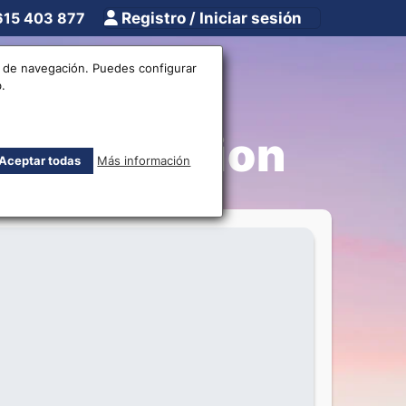
615 403 877
Registro / Iniciar sesión
tros
Otros
os de navegación. Puedes configurar
.
estern Union
Aceptar todas
Más información