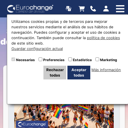
Utilizamos cookies propias y de terceros para mejorar
nuestros servicios mediante el análisis de sus hábitos de
Sitges Pride 2026: La guía
navegación. Puedes configurar y aceptar el uso de cookies a
continuación. También puede consultar la
política de cookies
definitiva y cómo preparar tu
de este sitio web.
Guardar configuración actual
dinero para la gran fiesta
Necesarias
Preferencias
Estadística
Marketing
Rechazar
Aceptar
Más información
todas
todas