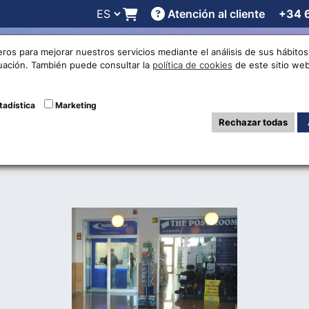
Atención al cliente
+34 
 online
Cotizaciones
Localizaciones
Trabaja con noso
eros para mejorar nuestros servicios mediante el análisis de sus hábit
nuación. También puede consultar la
política de cookies
de este sitio web
ina Eurochange Lo
tadística
Marketing
Rechazar todas