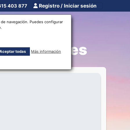
615 403 877
Registro / Iniciar sesión
tros
Otros
os de navegación. Puedes configurar
.
s Alcázares
Aceptar todas
Más información