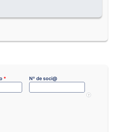
co
*
Nº de soci@
?