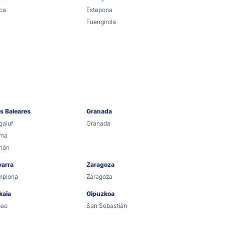
ca
Estepona
Fuengirola
as Baleares
Granada
aluf
Granada
lma
hón
varra
Zaragoza
mplona
Zaragoza
kaia
Gipuzkoa
bao
San Sebastián