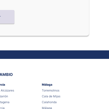
CAMBIO
rcia
Málaga
 Alcázares
Torremolinos
arrón
Cala de Mijas
tagena
Calahonda
cia
Málaga