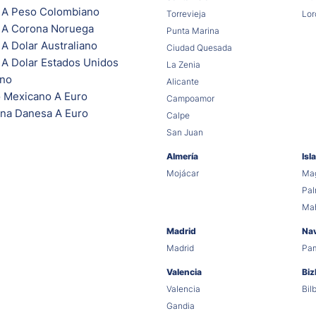
 A Peso Colombiano
Torrevieja
Lor
 A Corona Noruega
Punta Marina
A Dolar Australiano
Ciudad Quesada
 A Dolar Estados Unidos
La Zenia
ano
Alicante
 Mexicano A Euro
Campoamor
na Danesa A Euro
Calpe
San Juan
Almería
Isl
Mojácar
Mag
Pa
Ma
Madrid
Na
Madrid
Pa
Valencia
Biz
Valencia
Bil
Gandia