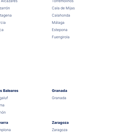
 Alcázares
Torremolinos
arrón
Cala de Mijas
tagena
Calahonda
cia
Málaga
ca
Estepona
Fuengirola
as Baleares
Granada
aluf
Granada
lma
hón
varra
Zaragoza
mplona
Zaragoza