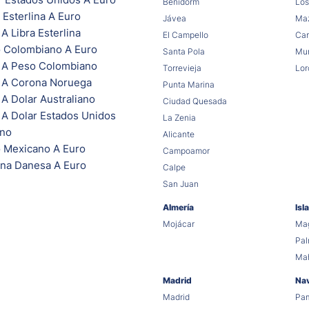
Benidorm
Los
 Esterlina A Euro
Jávea
Maz
A Libra Esterlina
El Campello
Car
 Colombiano A Euro
Santa Pola
Mur
 A Peso Colombiano
Torrevieja
Lor
 A Corona Noruega
Punta Marina
A Dolar Australiano
Ciudad Quesada
 A Dolar Estados Unidos
La Zenia
ano
Alicante
 Mexicano A Euro
Campoamor
na Danesa A Euro
Calpe
San Juan
Almería
Isl
Mojácar
Mag
Pa
Ma
Madrid
Na
Madrid
Pa