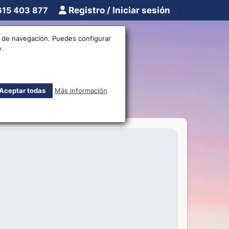
615 403 877
Registro / Iniciar sesión
tros
Otros
os de navegación. Puedes configurar
.
nidorm!
Aceptar todas
Más información