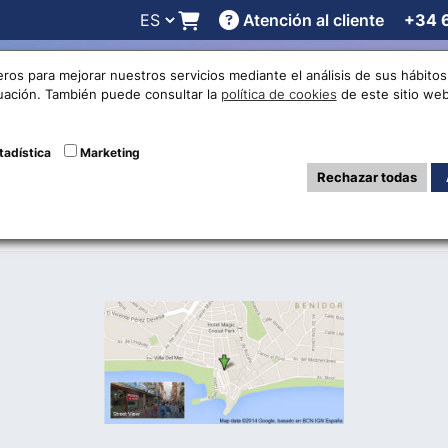
Atención al cliente
+34 
 online
Cotizaciones
Localizaciones
Trabaja con noso
eros para mejorar nuestros servicios mediante el análisis de sus hábit
nuación. También puede consultar la
política de cookies
de este sitio web
ma apertura en Be
tadística
Marketing
Rechazar todas