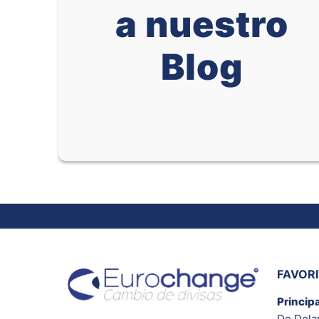
a nuestro
Blog
FAVOR
Princip
De Dola