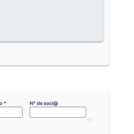
co
*
Nº de soci@
?