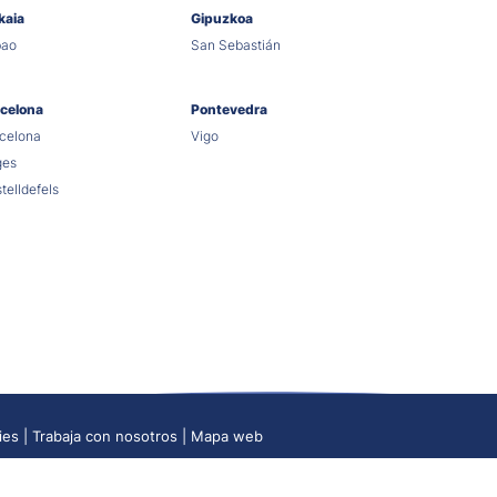
kaia
Gipuzkoa
bao
San Sebastián
celona
Pontevedra
celona
Vigo
ges
telldefels
ies
Trabaja con nosotros
Mapa web