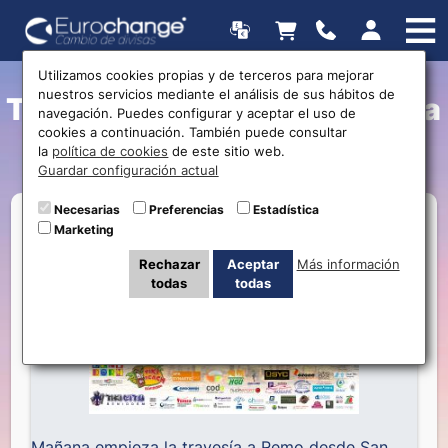
Utilizamos cookies propias y de terceros para mejorar
nuestros servicios mediante el análisis de sus hábitos de
Travesía a Remo desde Ibiza
navegación. Puedes configurar y aceptar el uso de
cookies a continuación. También puede consultar
hasta Benidorm
la
política de cookies
de este sitio web.
Guardar configuración actual
Necesarias
Preferencias
Estadística
Marketing
Rechazar
Aceptar
Más información
todas
todas
Mañana empieza la travesía a Remo desde San