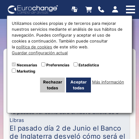
Utilizamos cookies propias y de terceros para mejorar
nuestros servicios mediante el análisis de sus hábitos de
Nuevo billete de 5 Libras
navegación. Puedes configurar y aceptar el uso de
cookies a continuación. También puede consultar
la
política de cookies
de este sitio web.
Guardar configuración actual
Necesarias
Preferencias
Estadística
Marketing
Rechazar
Aceptar
Más información
todas
todas
Ya puedes ver cómo será el nuevo billete de 5
Libras
El pasado día 2 de Junio el Banco
de Inglaterra desveló cómo será el