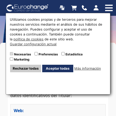
Utilizamos cookies propias y de terceros para mejorar
nuestros servicios mediante el análisis de sus hábitos de
Aviso legal
navegación. Puedes configurar y aceptar el uso de
cookies a continuación. También puede consultar
la
política de cookies
de este sitio web.
Guardar configuración actual
Necesarias
Preferencias
Estadística
Marketing
1) INFORMACIÓN DEL TITULAR
Rechazar todas
Aceptar todas
Más información
En cumplimiento del artículo 10 de la Ley
34/2002, de 11 de julio, de Servicios de la
Sociedad de la Información y Comercio
Electrónico, a continuación, se exponen los
datos identificativos del Titular:
Web: