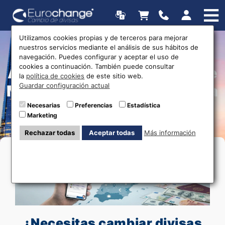
Utilizamos cookies propias y de terceros para mejorar
nuestros servicios mediante el análisis de sus hábitos de
Cambio de moneda en
navegación. Puedes configurar y aceptar el uso de
cookies a continuación. También puede consultar
Aeropuerto Alicante-Elche
la
política de cookies
de este sitio web.
Guardar configuración actual
Miguel Hernández - Envío a
Domicilio
Necesarias
Preferencias
Estadística
Marketing
Rechazar todas
Aceptar todas
Más información
¿Necesitas cambiar divisas