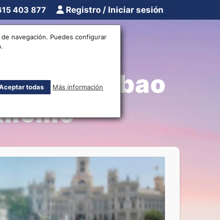
615 403 877
Registro / Iniciar sesión
tros
Otros
os de navegación. Puedes configurar
.
rto de Bilbao
Aceptar todas
Más información
icilio