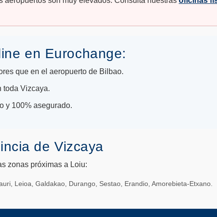
s aeropuertos son muy elevados. Consulta nuestras
oficinas fí
line en Eurochange:
es que en el aeropuerto de Bilbao.
 toda Vizcaya.
ado y 100% asegurado.
incia de Vizcaya
as zonas próximas a Loiu:
sauri, Leioa, Galdakao, Durango, Sestao, Erandio, Amorebieta-Etxano.