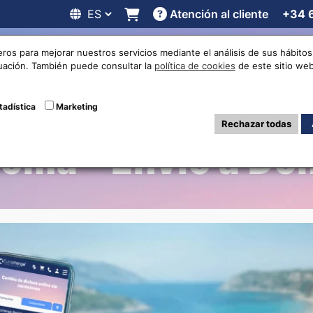
Atención al cliente
+34 
 online
Cotizaciones
Localizaciones
Trabaja con noso
eros para mejorar nuestros servicios mediante el análisis de sus hábit
nuación. También puede consultar la
política de cookies
de este sitio web
neda en Aeropue
tadística
Marketing
Rechazar todas
loma - Envío a Dom