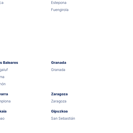
ca
Estepona
Fuengirola
as Baleares
Granada
aluf
Granada
lma
hón
varra
Zaragoza
mplona
Zaragoza
kaia
Gipuzkoa
bao
San Sebastián