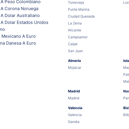
 A Peso Colombiano
Torrevieja
Lor
 A Corona Noruega
Punta Marina
A Dolar Australiano
Ciudad Quesada
 A Dolar Estados Unidos
La Zenia
ano
Alicante
 Mexicano A Euro
Campoamor
na Danesa A Euro
Calpe
San Juan
Almería
Isl
Mojácar
Mag
Pa
Ma
Madrid
Na
Madrid
Pa
Valencia
Biz
Valencia
Bil
Gandia