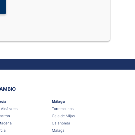
CAMBIO
rcia
Málaga
 Alcázares
Torremolinos
arrón
Cala de Mijas
tagena
Calahonda
cia
Málaga