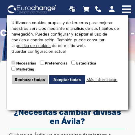
Utilizamos cookies propias y de terceros para mejorar
nuestros servicios mediante el análisis de sus hábitos de
Cambio de moneda en Ávila -
navegación. Puedes configurar y aceptar el uso de
cookies a continuación. También puede consultar
Envío a Domicilio
la
política de cookies
de este sitio web.
Guardar configuración actual
Necesarias
Preferencias
Estadística
Marketing
Rechazar todas
Aceptar todas
Más información
¿Necesitas cambiar divisas
en Ávila?