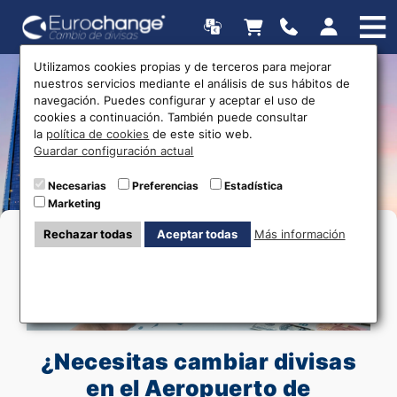
Utilizamos cookies propias y de terceros para mejorar
nuestros servicios mediante el análisis de sus hábitos de
Cambio de moneda en
navegación. Puedes configurar y aceptar el uso de
cookies a continuación. También puede consultar
Barcelona-El Prat (BCN) -
la
política de cookies
de este sitio web.
Guardar configuración actual
Envío a Domicilio
Necesarias
Preferencias
Estadística
Marketing
Rechazar todas
Aceptar todas
Más información
¿Necesitas cambiar divisas
en el Aeropuerto de