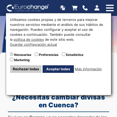
Utilizamos cookies propias y de terceros para mejorar
nuestros servicios mediante el análisis de sus hábitos de
Cambio de moneda en
navegación. Puedes configurar y aceptar el uso de
cookies a continuación. También puede consultar
Cuenca - Envío a Domicilio
la
política de cookies
de este sitio web.
Guardar configuración actual
Necesarias
Preferencias
Estadística
Marketing
Rechazar todas
Aceptar todas
Más información
¿Necesitas cambiar divisas
en Cuenca?