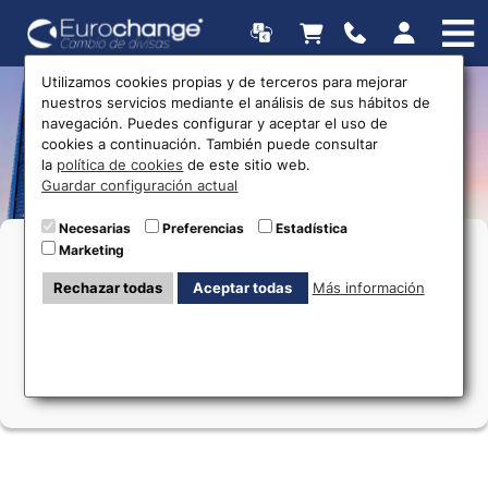
Utilizamos cookies propias y de terceros para mejorar
nuestros servicios mediante el análisis de sus hábitos de
Error 404: Página no
navegación. Puedes configurar y aceptar el uso de
cookies a continuación. También puede consultar
encontrada
la
política de cookies
de este sitio web.
Guardar configuración actual
Necesarias
Preferencias
Estadística
Marketing
La página que buscabas ya no existe o el enlace
está mal escrito. Revisa la dirección o vuelve al
Rechazar todas
Aceptar todas
Más información
inicio.
También puedes usar el menú para explorar
nuestras secciones más visitadas.