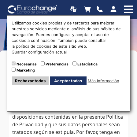
Utilizamos cookies propias y de terceros para mejorar
nuestros servicios mediante el análisis de sus hábitos de
Política de privacidad
navegación. Puedes configurar y aceptar el uso de
cookies a continuación. También puede consultar
la
política de cookies
de este sitio web.
Guardar configuración actual
EUROCHANGE MONEY SERVICES, SA se
Necesarias
Preferencias
Estadística
compromete a proteger la privacidad de los
Marketing
usuarios que accedan a esta web y/o cualquiera
Rechazar todas
Aceptar todas
Más información
de sus servicios. La utilización de la web y/o
cualquiera de los servicios ofrecidos por
EUROCHANGE MONEY SERVICES, SA, implica la
aceptación por parte del usuario de las
disposiciones contenidas en la presente Política
de Privacidad y que sus datos personales sean
tratados según se estipula. Por favor, tenga en