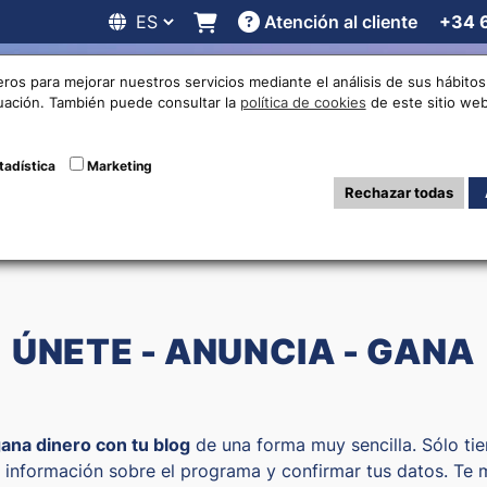
Atención al cliente
+34 
 online
Cotizaciones
Localizaciones
Trabaja con noso
eros para mejorar nuestros servicios mediante el análisis de sus hábit
nuación. También puede consultar la
política de cookies
de este sitio web
Programa afiliado
tadística
Marketing
Rechazar todas
ÚNETE - ANUNCIA - GANA
ana dinero con tu blog
de una forma muy sencilla. Sólo tien
información sobre el programa y confirmar tus datos. Te m