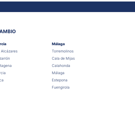
CAMBIO
rcia
Málaga
 Alcázares
Torremolinos
arrón
Cala de Mijas
tagena
Calahonda
cia
Málaga
ca
Estepona
Fuengirola