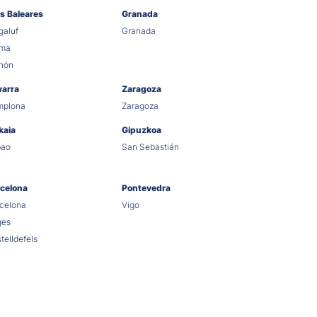
as Baleares
Granada
aluf
Granada
lma
hón
varra
Zaragoza
mplona
Zaragoza
kaia
Gipuzkoa
bao
San Sebastián
celona
Pontevedra
celona
Vigo
ges
telldefels