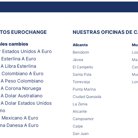
ITOS EUROCHANGE
NUESTRAS OFICINAS DE 
ales cambios
Alicante
Mu
r Estados Unidos A Euro
Benidorm
Los
 Esterlina A Euro
Jávea
Maz
A Libra Esterlina
El Campello
Car
 Colombiano A Euro
Santa Pola
Mur
 A Peso Colombiano
Torrevieja
Lor
 A Corona Noruega
Punta Marina
A Dolar Australiano
Ciudad Quesada
 A Dolar Estados Unidos
La Zenia
ano
Alicante
 Mexicano A Euro
Campoamor
na Danesa A Euro
Calpe
San Juan