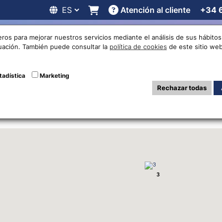
Atención al cliente
+34 
 online
Cotizaciones
Localizaciones
Trabaja con noso
eros para mejorar nuestros servicios mediante el análisis de sus hábit
nuación. También puede consultar la
política de cookies
de este sitio web
as de cambio de 
tadística
Marketing
Rechazar todas
3