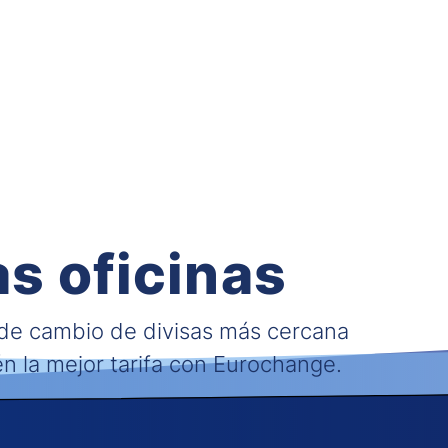
s oficinas
 de cambio de divisas más cercana
én la mejor tarifa con Eurochange.