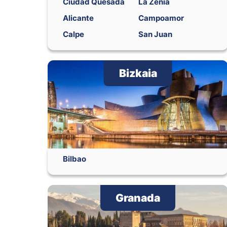
Ciudad Quesada
La Zenia
Alicante
Campoamor
Calpe
San Juan
Bizkaia
Bilbao
Granada