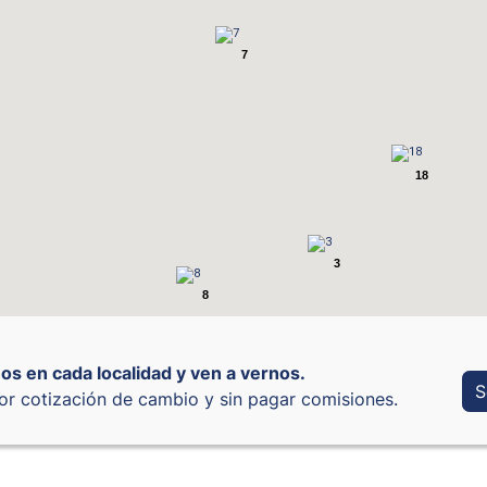
7
18
3
8
os en cada localidad y ven a vernos.
S
or cotización de cambio y sin pagar comisiones.