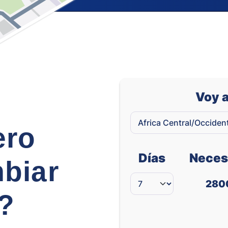
Voy a
ero
Días
Neces
biar
280
e?