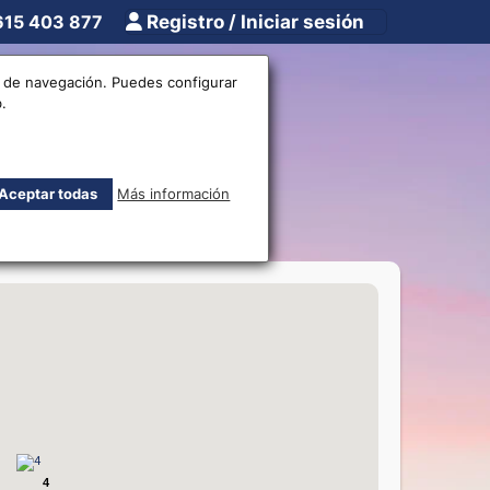
615 403 877
Registro / Iniciar sesión
tros
Otros
os de navegación. Puedes configurar
.
divisas
Aceptar todas
Más información
4