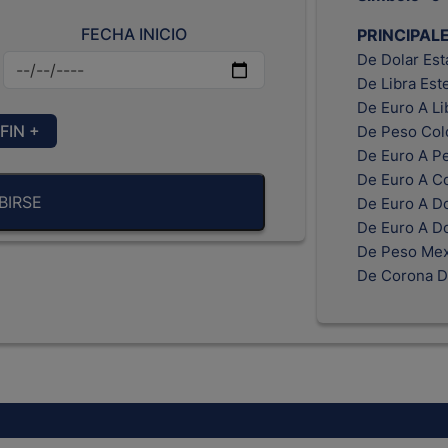
FECHA INICIO
PRINCIPAL
De Dolar Es
De Libra Est
De Euro A Li
FIN +
De Peso Col
De Euro A P
De Euro A C
BIRSE
De Euro A Do
De Euro A D
De Peso Mex
De Corona D