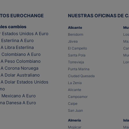
ITOS EUROCHANGE
NUESTRAS OFICINAS DE 
ales cambios
Alicante
Mu
r Estados Unidos A Euro
Benidorm
Los
 Esterlina A Euro
Jávea
Maz
A Libra Esterlina
El Campello
Car
 Colombiano A Euro
Santa Pola
Mur
 A Peso Colombiano
Torrevieja
Lor
 A Corona Noruega
Punta Marina
A Dolar Australiano
Ciudad Quesada
 A Dolar Estados Unidos
La Zenia
ano
Alicante
 Mexicano A Euro
Campoamor
na Danesa A Euro
Calpe
San Juan
Almería
Isl
Mojácar
Mag