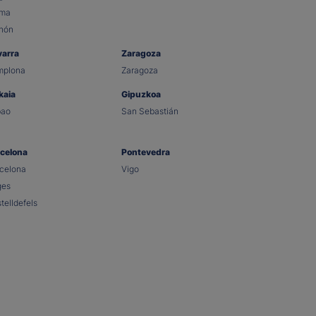
lma
hón
varra
Zaragoza
mplona
Zaragoza
kaia
Gipuzkoa
bao
San Sebastián
celona
Pontevedra
celona
Vigo
ges
telldefels