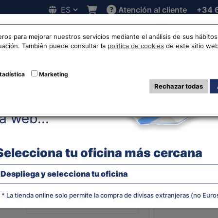
Atención al cliente
+34 
Hola!
 online
Cotizaciones
Localizaciones
Trabaja con noso
eros para mejorar nuestros servicios mediante el análisis de sus hábit
nuación. También puede consultar la
política de cookies
de este sitio web
aht Tailandés a 
tadística
Marketing
Rechazar todas
Antes de acceder
la web...
EVOLUCIÓN
TAILANDÉ
Selecciona tu oficina más cercana
Despliega y selecciona tu oficina
¿Qué moneda quieres?
* La tienda online solo permite la compra de divisas extranjeras (no Euro
JS chart by amCha