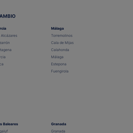
CAMBIO
rcia
Málaga
 Alcázares
Torremolinos
arrón
Cala de Mijas
tagena
Calahonda
cia
Málaga
ca
Estepona
Fuengirola
as Baleares
Granada
aluf
Granada