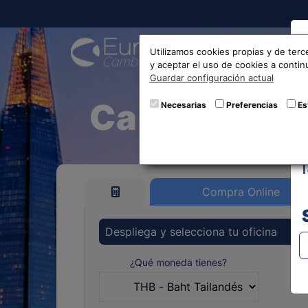
Compra
Utilizamos cookies propias y de terc
y aceptar el uso de cookies a conti
Guardar configuración actual
Cambio de B
Necesarias
Preferencias
Es
Compra Online
Despliega y selecciona tu oficina
¿Qué moneda tienes?