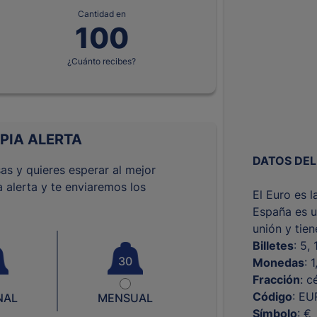
Cantidad en
¿Cuánto recibes?
PIA ALERTA
DATOS DEL
as y quieres esperar al mejor
 alerta y te enviaremos los
El Euro es 
España es u
unión y tie
Billetes
: 5,
30
Monedas
: 
Fracción
: c
Código
: EU
NAL
MENSUAL
Símbolo
: €