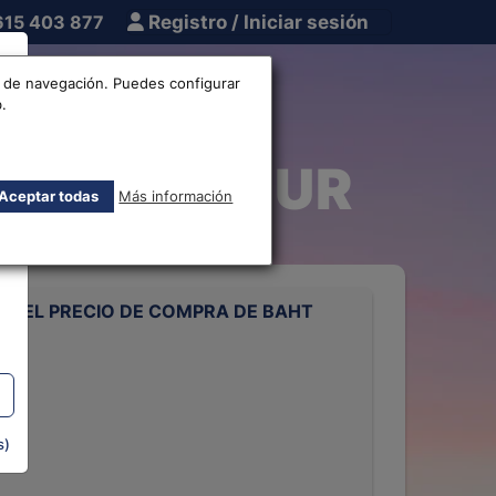
615 403 877
Registro / Iniciar sesión
tros
Otros
os de navegación. Puedes configurar
.
Euro THB-EUR
Aceptar todas
Más información
 DEL PRECIO DE COMPRA DE BAHT
S
s)
rts