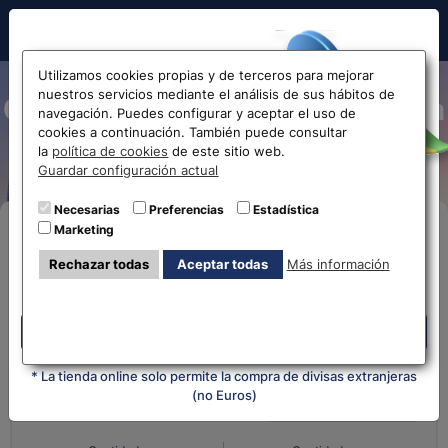
Hola!
Utilizamos cookies propias y de terceros para mejorar
nuestros servicios mediante el análisis de sus hábitos de
Cambio de Corona Islandesa
navegación. Puedes configurar y aceptar el uso de
cookies a continuación. También puede consultar
a Euro ISK-EUR
Antes de acceder
la
política de cookies
de este sitio web.
Guardar configuración actual
la web...
Necesarias
Preferencias
Estadística
Marketing
Compra Online
Selecciona tu oficina más
Rechazar todas
Aceptar todas
Más información
cercana
Despliega y selecciona tu oficina
Despliega y selecciona tu oficina
¿Qué moneda tienes?
¿Qué moneda
quieres?
* La tienda online solo permite la compra de divisas extranjeras
(no Euros)