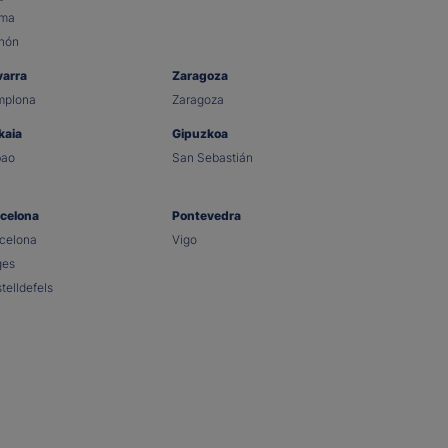
lma
hón
varra
Zaragoza
mplona
Zaragoza
kaia
Gipuzkoa
bao
San Sebastián
celona
Pontevedra
celona
Vigo
ges
telldefels