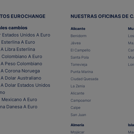
ITOS EUROCHANGE
NUESTRAS OFICINAS DE 
ales cambios
Alicante
Mu
r Estados Unidos A Euro
Benidorm
Los
 Esterlina A Euro
Jávea
Maz
A Libra Esterlina
El Campello
Car
 Colombiano A Euro
Santa Pola
Mur
 A Peso Colombiano
Torrevieja
Lor
 A Corona Noruega
Punta Marina
A Dolar Australiano
Ciudad Quesada
 A Dolar Estados Unidos
La Zenia
ano
Alicante
 Mexicano A Euro
Campoamor
na Danesa A Euro
Calpe
San Juan
Almería
Isl
Mojácar
Mag