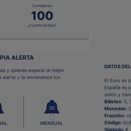
Cantidad en
¿Cuánto recibes?
PIA ALERTA
DATOS DEL
as y quieres esperar al mejor
 alerta y te enviaremos los
El Euro es 
España es u
unión y tie
Billetes
: 5,
30
Monedas
: 
Fracción
: c
Código
: EU
NAL
MENSUAL
Símbolo
: €