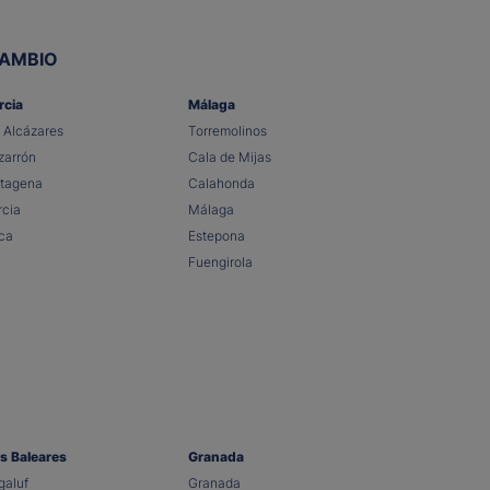
CAMBIO
rcia
Málaga
 Alcázares
Torremolinos
arrón
Cala de Mijas
tagena
Calahonda
cia
Málaga
ca
Estepona
Fuengirola
as Baleares
Granada
aluf
Granada