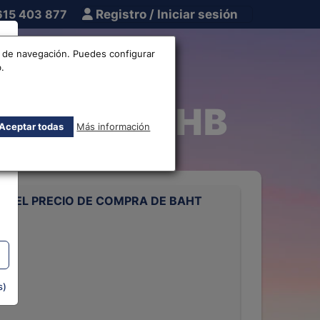
615 403 877
Registro / Iniciar sesión
tros
Otros
os de navegación. Puedes configurar
.
ndés EUR-THB
Aceptar todas
Más información
 DEL PRECIO DE COMPRA DE BAHT
S
s)
rts