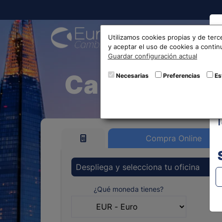
Compra
Utilizamos cookies propias y de terc
y aceptar el uso de cookies a conti
Guardar configuración actual
Cambio de E
Necesarias
Preferencias
Es
Compra Online
Despliega y selecciona tu oficina
¿Qué moneda tienes?