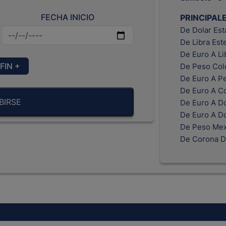
FECHA INICIO
PRINCIPAL
De Dolar Es
De Libra Est
De Euro A Li
FIN +
De Peso Col
De Euro A P
De Euro A C
BIRSE
De Euro A Do
De Euro A D
De Peso Mex
De Corona D