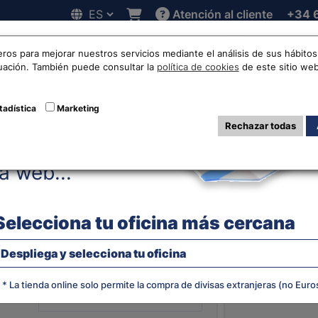
Atención al cliente
+34 
Hola!
 online
Cotizaciones
Localizaciones
Trabaja con noso
eros para mejorar nuestros servicios mediante el análisis de sus hábit
nuación. También puede consultar la
política de cookies
de este sitio web
uro a Baht Taila
tadística
Marketing
Rechazar todas
Antes de acceder
la web...
EVOLUCIÓN
TAILANDÉ
Selecciona tu oficina más cercana
Despliega y selecciona tu oficina
¿Qué moneda quieres?
* La tienda online solo permite la compra de divisas extranjeras (no Euro
JS chart by amCha