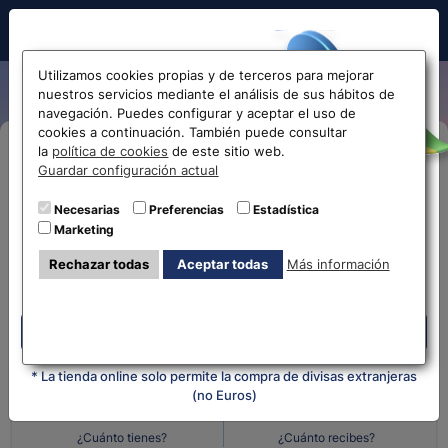
Hola!
Utilizamos cookies propias y de terceros para mejorar
nuestros servicios mediante el análisis de sus hábitos de
navegación. Puedes configurar y aceptar el uso de
cookies a continuación. También puede consultar
Antes de acceder
la
política de cookies
de este sitio web.
Compra Online
Guardar configuración actual
la web...
Necesarias
Preferencias
Estadística
Despliega y selecciona tu oficina
Marketing
Selecciona tu oficina más
¿Qué moneda tienes?
¿Qué moneda
Rechazar todas
Aceptar todas
Más información
cercana
quieres?
Despliega y selecciona tu oficina
Cantidad en
Cantidad en
* La tienda online solo permite la compra de divisas extranjeras
(no Euros)
¿Cuánto tienes?
¿Cuánto recibes?