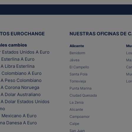
ITOS EUROCHANGE
NUESTRAS OFICINAS DE 
ales cambios
Alicante
Mu
r Estados Unidos A Euro
Benidorm
Los
 Esterlina A Euro
Jávea
Maz
A Libra Esterlina
El Campello
Car
 Colombiano A Euro
Santa Pola
Mur
 A Peso Colombiano
Torrevieja
Lor
 A Corona Noruega
Punta Marina
A Dolar Australiano
Ciudad Quesada
 A Dolar Estados Unidos
La Zenia
ano
Alicante
 Mexicano A Euro
Campoamor
na Danesa A Euro
Calpe
San Juan