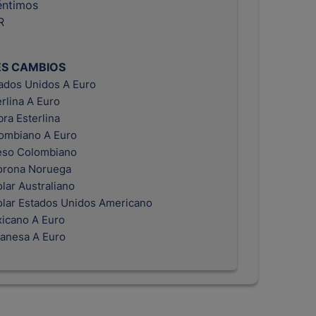
éntimos
R
ES CAMBIOS
tados Unidos A Euro
erlina A Euro
bra Esterlina
ombiano A Euro
eso Colombiano
orona Noruega
lar Australiano
olar Estados Unidos Americano
icano A Euro
anesa A Euro