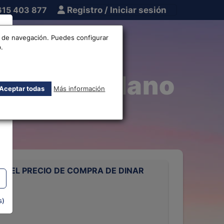
615 403 877
Registro / Iniciar sesión
tros
Otros
os de navegación. Puedes configurar
.
 Dinar Jordano
Aceptar todas
Más información
 DEL PRECIO DE COMPRA DE DINAR
s)