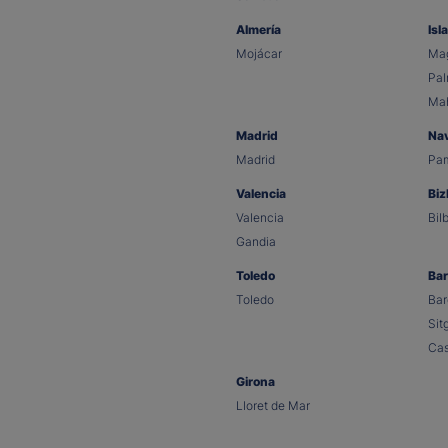
Almería
Isl
Mojácar
Mag
Pa
Ma
Madrid
Na
Madrid
Pa
Valencia
Biz
Valencia
Bil
Gandia
Toledo
Bar
Toledo
Bar
Sit
Cas
Girona
Lloret de Mar