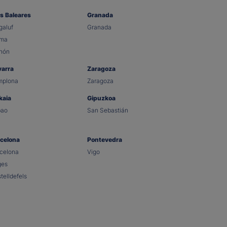
as Baleares
Granada
aluf
Granada
lma
hón
varra
Zaragoza
mplona
Zaragoza
kaia
Gipuzkoa
bao
San Sebastián
celona
Pontevedra
celona
Vigo
ges
telldefels