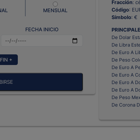
Fracción
: c
Código
: EU
NAL
MENSUAL
Símbolo
: €
FECHA INICIO
PRINCIPAL
De Dolar Es
De Libra Est
De Euro A Li
FIN +
De Peso Col
De Euro A P
De Euro A C
BIRSE
De Euro A Do
De Euro A D
De Peso Mex
De Corona D