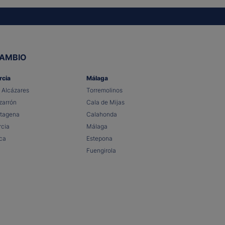
CAMBIO
rcia
Málaga
 Alcázares
Torremolinos
arrón
Cala de Mijas
tagena
Calahonda
cia
Málaga
ca
Estepona
Fuengirola