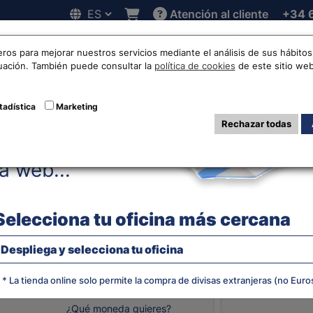
Atención al cliente
+34 
Hola!
 online
Cotizaciones
Localizaciones
Trabaja con noso
eros para mejorar nuestros servicios mediante el análisis de sus hábit
nuación. También puede consultar la
política de cookies
de este sitio web
cambio de Euro a
tadística
Marketing
Rechazar todas
Antes de acceder
EUR-JOD
la web...
Selecciona tu oficina más cercana
EVOLUCIÓN
Despliega y selecciona tu oficina
JORDANO
* La tienda online solo permite la compra de divisas extranjeras (no Euro
¿Qué moneda quieres?