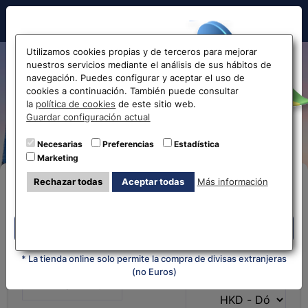
Hola!
Utilizamos cookies propias y de terceros para mejorar
nuestros servicios mediante el análisis de sus hábitos de
Cambio de Euro a Dólar de
navegación. Puedes configurar y aceptar el uso de
cookies a continuación. También puede consultar
Hong Kong EUR-HKD
Antes de acceder
la
política de cookies
de este sitio web.
Guardar configuración actual
|Eurochange.es
la web...
Necesarias
Preferencias
Estadística
Marketing
Selecciona tu oficina más
Rechazar todas
Aceptar todas
Más información
Compra Online
cercana
Despliega y selecciona tu oficina
Despliega y selecciona tu oficina
* La tienda online solo permite la compra de divisas extranjeras
¿Qué moneda tienes?
¿Qué moneda
(no Euros)
quieres?