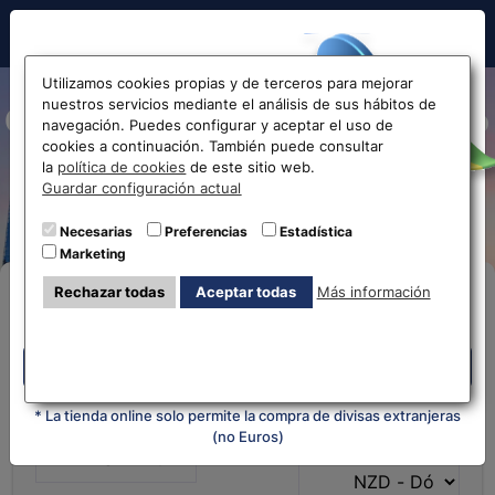
Hola!
Utilizamos cookies propias y de terceros para mejorar
nuestros servicios mediante el análisis de sus hábitos de
Cotización y cambio de Euro
navegación. Puedes configurar y aceptar el uso de
cookies a continuación. También puede consultar
a Dólar Neozelandés EUR-
Antes de acceder
la
política de cookies
de este sitio web.
Guardar configuración actual
NZD
la web...
Necesarias
Preferencias
Estadística
Marketing
Selecciona tu oficina más
Rechazar todas
Aceptar todas
Más información
Compra Online
cercana
Despliega y selecciona tu oficina
Despliega y selecciona tu oficina
* La tienda online solo permite la compra de divisas extranjeras
¿Qué moneda tienes?
¿Qué moneda
(no Euros)
quieres?