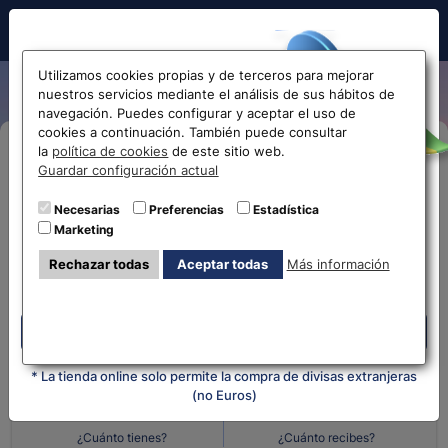
Hola!
Utilizamos cookies propias y de terceros para mejorar
nuestros servicios mediante el análisis de sus hábitos de
navegación. Puedes configurar y aceptar el uso de
cookies a continuación. También puede consultar
Antes de acceder
la
política de cookies
de este sitio web.
Compra Online
Guardar configuración actual
la web...
Necesarias
Preferencias
Estadística
Despliega y selecciona tu oficina
Marketing
Selecciona tu oficina más
¿Qué moneda tienes?
¿Qué moneda
Rechazar todas
Aceptar todas
Más información
cercana
quieres?
Despliega y selecciona tu oficina
Cantidad en
Cantidad en
* La tienda online solo permite la compra de divisas extranjeras
(no Euros)
¿Cuánto tienes?
¿Cuánto recibes?