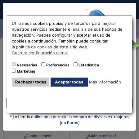
Hola!
Utilizamos cookies propias y de terceros para mejorar
nuestros servicios mediante el análisis de sus hábitos de
navegación. Puedes configurar y aceptar el uso de
cookies a continuación. También puede consultar
Antes de acceder
la
política de cookies
de este sitio web.
Compra Online
Guardar configuración actual
la web...
Necesarias
Preferencias
Estadística
Despliega y selecciona tu oficina
Marketing
Selecciona tu oficina más
¿Qué moneda tienes?
¿Qué moneda
Rechazar todas
Aceptar todas
Más información
cercana
quieres?
Despliega y selecciona tu oficina
Cantidad en
Cantidad en
* La tienda online solo permite la compra de divisas extranjeras
(no Euros)
¿Cuánto tienes?
¿Cuánto recibes?