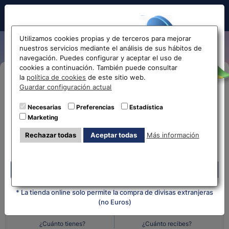
Hola!
Utilizamos cookies propias y de terceros para mejorar
nuestros servicios mediante el análisis de sus hábitos de
navegación. Puedes configurar y aceptar el uso de
cookies a continuación. También puede consultar
Antes de acceder
la
política de cookies
de este sitio web.
Compra Online
Guardar configuración actual
la web...
Necesarias
Preferencias
Estadística
Despliega y selecciona tu oficina
Marketing
Selecciona tu oficina más
¿Qué moneda tienes?
¿Qué moneda
Rechazar todas
Aceptar todas
Más información
cercana
quieres?
Despliega y selecciona tu oficina
Cantidad en
Cantidad en
* La tienda online solo permite la compra de divisas extranjeras
(no Euros)
¿Cuánto tienes?
¿Cuánto recibes?