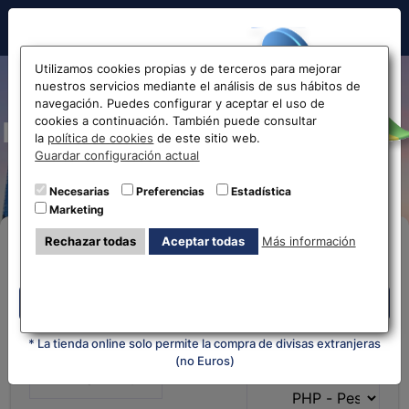
Hola!
Utilizamos cookies propias y de terceros para mejorar
nuestros servicios mediante el análisis de sus hábitos de
Cambio y cotización de
navegación. Puedes configurar y aceptar el uso de
cookies a continuación. También puede consultar
Euros a Pesos Filipinos EUR-
Antes de acceder
la
política de cookies
de este sitio web.
Guardar configuración actual
PHP
la web...
Necesarias
Preferencias
Estadística
Marketing
Selecciona tu oficina más
Rechazar todas
Aceptar todas
Más información
Compra Online
cercana
Despliega y selecciona tu oficina
Despliega y selecciona tu oficina
* La tienda online solo permite la compra de divisas extranjeras
¿Qué moneda tienes?
¿Qué moneda
(no Euros)
quieres?