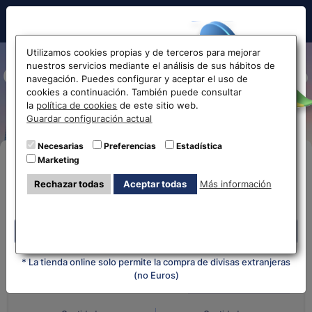
Hola!
Utilizamos cookies propias y de terceros para mejorar
nuestros servicios mediante el análisis de sus hábitos de
Cambio y cotización de Euro
navegación. Puedes configurar y aceptar el uso de
cookies a continuación. También puede consultar
a Peso Uruguayo EUR-UYU
Antes de acceder
la
política de cookies
de este sitio web.
Guardar configuración actual
la web...
Necesarias
Preferencias
Estadística
Marketing
Compra Online
Selecciona tu oficina más
Rechazar todas
Aceptar todas
Más información
cercana
Despliega y selecciona tu oficina
Despliega y selecciona tu oficina
¿Qué moneda tienes?
¿Qué moneda
quieres?
* La tienda online solo permite la compra de divisas extranjeras
(no Euros)