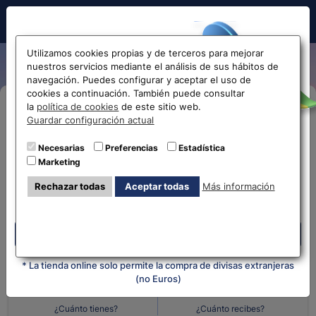
Hola!
Utilizamos cookies propias y de terceros para mejorar
nuestros servicios mediante el análisis de sus hábitos de
navegación. Puedes configurar y aceptar el uso de
cookies a continuación. También puede consultar
Antes de acceder
la
política de cookies
de este sitio web.
Compra Online
Guardar configuración actual
la web...
Necesarias
Preferencias
Estadística
Despliega y selecciona tu oficina
Marketing
Selecciona tu oficina más
¿Qué moneda tienes?
¿Qué moneda
Rechazar todas
Aceptar todas
Más información
cercana
quieres?
Despliega y selecciona tu oficina
Cantidad en
Cantidad en
* La tienda online solo permite la compra de divisas extranjeras
(no Euros)
¿Cuánto tienes?
¿Cuánto recibes?