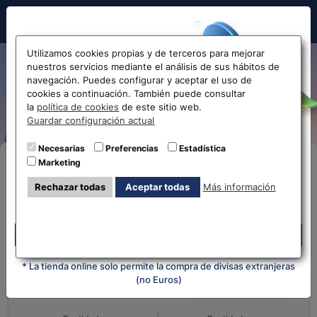
Hola!
Utilizamos cookies propias y de terceros para mejorar
nuestros servicios mediante el análisis de sus hábitos de
Cambio de Euro a Rublo
navegación. Puedes configurar y aceptar el uso de
cookies a continuación. También puede consultar
Ruso EUR-RUB
Antes de acceder
la
política de cookies
de este sitio web.
Guardar configuración actual
la web...
Necesarias
Preferencias
Estadística
Marketing
Compra Online
Selecciona tu oficina más
Rechazar todas
Aceptar todas
Más información
cercana
Despliega y selecciona tu oficina
Despliega y selecciona tu oficina
¿Qué moneda tienes?
¿Qué moneda
quieres?
* La tienda online solo permite la compra de divisas extranjeras
(no Euros)