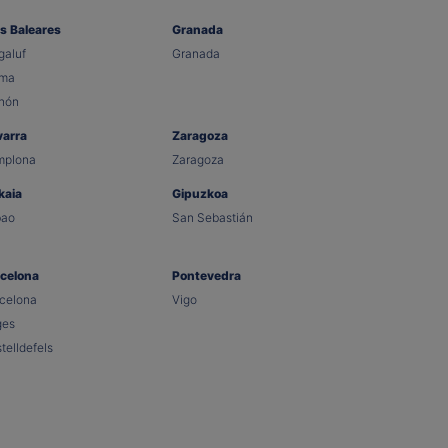
as Baleares
Granada
aluf
Granada
lma
hón
varra
Zaragoza
mplona
Zaragoza
kaia
Gipuzkoa
bao
San Sebastián
celona
Pontevedra
celona
Vigo
ges
telldefels