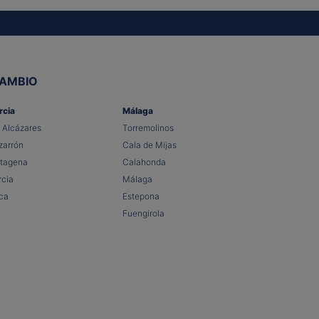
CAMBIO
rcia
Málaga
 Alcázares
Torremolinos
arrón
Cala de Mijas
tagena
Calahonda
cia
Málaga
ca
Estepona
Fuengirola