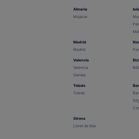
Almería
Isl
Mojácar
Mag
Pa
Ma
Madrid
Na
Madrid
Pa
Valencia
Biz
Valencia
Bil
Gandia
Toledo
Bar
Toledo
Bar
Sit
Cas
Girona
Lloret de Mar