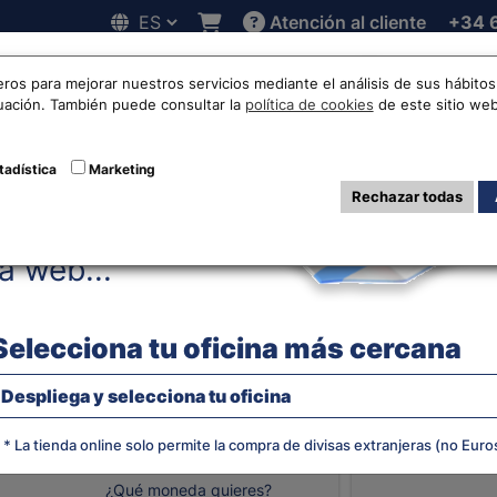
Atención al cliente
+34 
Hola!
 online
Cotizaciones
Localizaciones
Trabaja con noso
eros para mejorar nuestros servicios mediante el análisis de sus hábit
nuación. También puede consultar la
política de cookies
de este sitio web
zación de Euro a 
tadística
Marketing
Rechazar todas
Antes de acceder
EUR-ILS
la web...
Selecciona tu oficina más cercana
EVOLUCIÓN
Despliega y selecciona tu oficina
SÉQUEL IS
* La tienda online solo permite la compra de divisas extranjeras (no Euro
¿Qué moneda quieres?