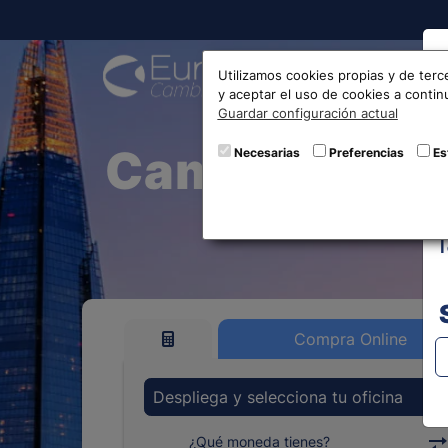
Compra
Utilizamos cookies propias y de terc
y aceptar el uso de cookies a conti
Guardar configuración actual
Cambio y coti
Necesarias
Preferencias
Es
Compra Online
Despliega y selecciona tu oficina
¿Qué moneda tienes?