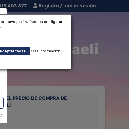
615 403 877
Registro / Iniciar sesión
tros
Otros
os de navegación. Puedes configurar
.
Séquel Israeli
Aceptar todas
Más información
 DEL PRECIO DE COMPRA DE
RAELÍ
s)