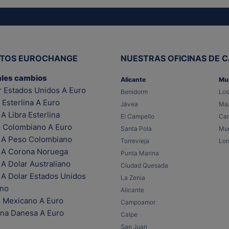
ITOS EUROCHANGE
NUESTRAS OFICINAS DE 
ales cambios
Alicante
Mu
r Estados Unidos A Euro
Benidorm
Los
 Esterlina A Euro
Jávea
Maz
A Libra Esterlina
El Campello
Car
 Colombiano A Euro
Santa Pola
Mur
 A Peso Colombiano
Torrevieja
Lor
 A Corona Noruega
Punta Marina
A Dolar Australiano
Ciudad Quesada
 A Dolar Estados Unidos
La Zenia
ano
Alicante
 Mexicano A Euro
Campoamor
na Danesa A Euro
Calpe
San Juan