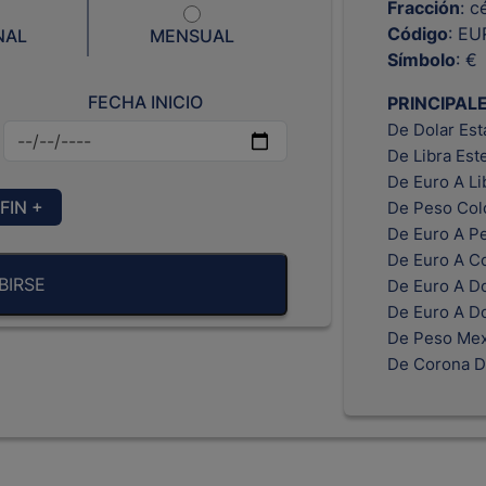
Fracción
: c
Código
: EU
NAL
MENSUAL
Símbolo
: €
FECHA INICIO
PRINCIPAL
De Dolar Es
De Libra Est
De Euro A Li
FIN +
De Peso Col
De Euro A P
De Euro A C
BIRSE
De Euro A Do
De Euro A D
De Peso Mex
De Corona D