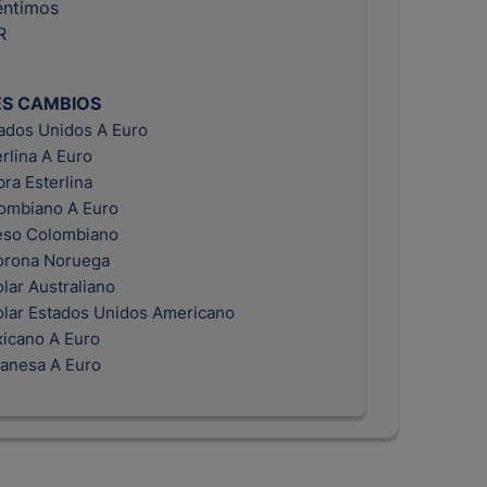
éntimos
R
ES CAMBIOS
tados Unidos A Euro
erlina A Euro
bra Esterlina
ombiano A Euro
eso Colombiano
orona Noruega
lar Australiano
olar Estados Unidos Americano
icano A Euro
anesa A Euro