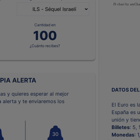
JS chart by amCha
Cantidad en
¿Cuánto recibes?
PIA ALERTA
DATOS DEL
as y quieres esperar al mejor
 alerta y te enviaremos los
El Euro es 
España es u
unión y tie
Billetes
: 5,
30
Monedas
: 