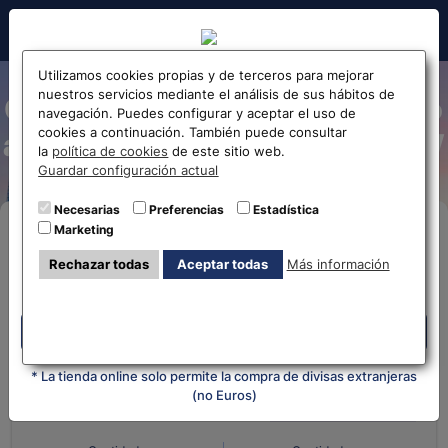
Hola!
Utilizamos cookies propias y de terceros para mejorar
nuestros servicios mediante el análisis de sus hábitos de
Cotización y cambio de Euro
navegación. Puedes configurar y aceptar el uso de
cookies a continuación. También puede consultar
a Won Surcoreano EUR-KRW
Antes de acceder
la
política de cookies
de este sitio web.
Guardar configuración actual
la web...
Necesarias
Preferencias
Estadística
Marketing
Compra Online
Selecciona tu oficina más
Rechazar todas
Aceptar todas
Más información
cercana
Despliega y selecciona tu oficina
Despliega y selecciona tu oficina
¿Qué moneda tienes?
¿Qué moneda
quieres?
* La tienda online solo permite la compra de divisas extranjeras
(no Euros)