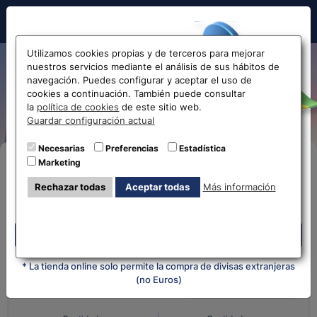
Hola!
Utilizamos cookies propias y de terceros para mejorar
nuestros servicios mediante el análisis de sus hábitos de
De Euro a Yen Japonés EUR-
navegación. Puedes configurar y aceptar el uso de
cookies a continuación. También puede consultar
JPY
Antes de acceder
la
política de cookies
de este sitio web.
Guardar configuración actual
la web...
Necesarias
Preferencias
Estadística
Marketing
Compra Online
Selecciona tu oficina más
Rechazar todas
Aceptar todas
Más información
cercana
Despliega y selecciona tu oficina
Despliega y selecciona tu oficina
¿Qué moneda tienes?
¿Qué moneda
quieres?
* La tienda online solo permite la compra de divisas extranjeras
(no Euros)