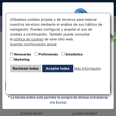
Hola!
Utilizamos cookies propias y de terceros para mejorar
nuestros servicios mediante el análisis de sus hábitos de
navegación. Puedes configurar y aceptar el uso de
cookies a continuación. También puede consultar
Antes de acceder
la
política de cookies
de este sitio web.
Compra Online
Guardar configuración actual
la web...
Necesarias
Preferencias
Estadística
Despliega y selecciona tu oficina
Marketing
Selecciona tu oficina más
¿Qué moneda tienes?
¿Qué moneda
Rechazar todas
Aceptar todas
Más información
cercana
quieres?
Despliega y selecciona tu oficina
Cantidad en
Cantidad en
* La tienda online solo permite la compra de divisas extranjeras
(no Euros)
¿Cuánto tienes?
¿Cuánto recibes?