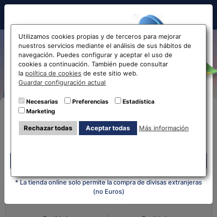
Hola!
Utilizamos cookies propias y de terceros para mejorar
nuestros servicios mediante el análisis de sus hábitos de
Cambio de Real Brasileño a
navegación. Puedes configurar y aceptar el uso de
cookies a continuación. También puede consultar
Euro BRL-EUR
Antes de acceder
la
política de cookies
de este sitio web.
Guardar configuración actual
la web...
Necesarias
Preferencias
Estadística
Marketing
Compra Online
Selecciona tu oficina más
Rechazar todas
Aceptar todas
Más información
cercana
Despliega y selecciona tu oficina
Despliega y selecciona tu oficina
¿Qué moneda tienes?
¿Qué moneda
quieres?
* La tienda online solo permite la compra de divisas extranjeras
(no Euros)