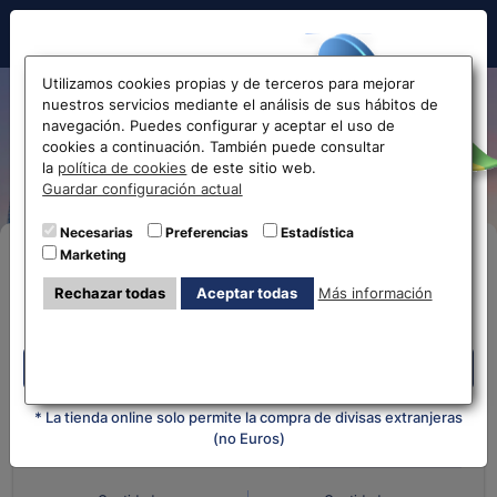
Hola!
Utilizamos cookies propias y de terceros para mejorar
nuestros servicios mediante el análisis de sus hábitos de
Cambio de Ringgit Malayo a
navegación. Puedes configurar y aceptar el uso de
cookies a continuación. También puede consultar
Euro MYR-EUR
Antes de acceder
la
política de cookies
de este sitio web.
Guardar configuración actual
la web...
Necesarias
Preferencias
Estadística
Marketing
Compra Online
Selecciona tu oficina más
Rechazar todas
Aceptar todas
Más información
cercana
Despliega y selecciona tu oficina
Despliega y selecciona tu oficina
¿Qué moneda tienes?
¿Qué moneda
quieres?
* La tienda online solo permite la compra de divisas extranjeras
(no Euros)