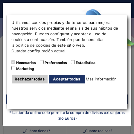
Hola!
Utilizamos cookies propias y de terceros para mejorar
nuestros servicios mediante el análisis de sus hábitos de
navegación. Puedes configurar y aceptar el uso de
cookies a continuación. También puede consultar
Antes de acceder
la
política de cookies
de este sitio web.
Compra Online
Guardar configuración actual
la web...
Necesarias
Preferencias
Estadística
Despliega y selecciona tu oficina
Marketing
Selecciona tu oficina más
¿Qué moneda tienes?
¿Qué moneda
Rechazar todas
Aceptar todas
Más información
cercana
quieres?
Despliega y selecciona tu oficina
Cantidad en
Cantidad en
* La tienda online solo permite la compra de divisas extranjeras
(no Euros)
¿Cuánto tienes?
¿Cuánto recibes?