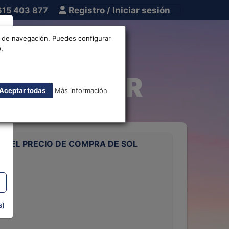
615 403 877
Registro / Iniciar sesión
tros
Otros
os de navegación. Puedes configurar
.
ro PEN-EUR
Aceptar todas
Más información
 DEL PRECIO DE COMPRA DE SOL
s)
rts