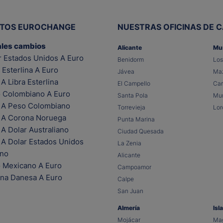
ITOS EUROCHANGE
NUESTRAS OFICINAS DE 
ales cambios
Alicante
Mu
r Estados Unidos A Euro
Benidorm
Los
 Esterlina A Euro
Jávea
Maz
A Libra Esterlina
El Campello
Car
 Colombiano A Euro
Santa Pola
Mur
 A Peso Colombiano
Torrevieja
Lor
 A Corona Noruega
Punta Marina
A Dolar Australiano
Ciudad Quesada
 A Dolar Estados Unidos
La Zenia
ano
Alicante
 Mexicano A Euro
Campoamor
na Danesa A Euro
Calpe
San Juan
Almería
Isl
Mojácar
Mag