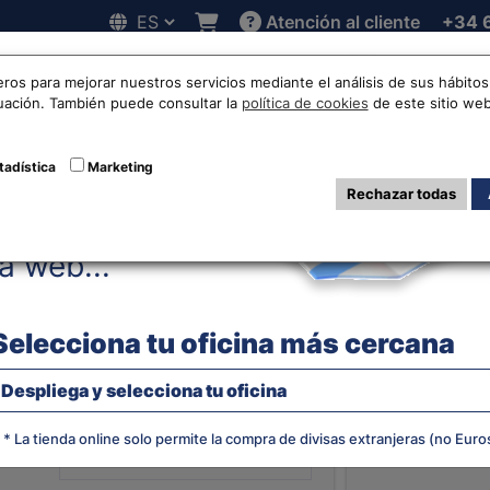
Atención al cliente
+34 
Hola!
 online
Cotizaciones
Localizaciones
Trabaja con noso
eros para mejorar nuestros servicios mediante el análisis de sus hábit
nuación. También puede consultar la
política de cookies
de este sitio web
 Sol Peruano a Eu
tadística
Marketing
Rechazar todas
Antes de acceder
la web...
EVOLUCIÓN
PERUANO
Selecciona tu oficina más cercana
Despliega y selecciona tu oficina
¿Qué moneda quieres?
* La tienda online solo permite la compra de divisas extranjeras (no Euro
JS chart by amCha