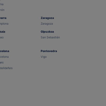
lma
hón
varra
Zaragoza
mplona
Zaragoza
kaia
Gipuzkoa
bao
San Sebastián
celona
Pontevedra
celona
Vigo
ges
telldefels