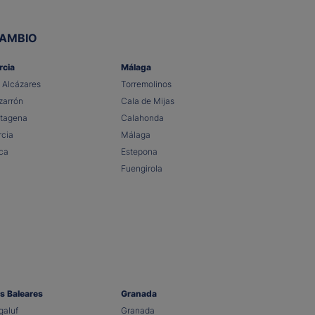
CAMBIO
rcia
Málaga
 Alcázares
Torremolinos
arrón
Cala de Mijas
tagena
Calahonda
cia
Málaga
ca
Estepona
Fuengirola
as Baleares
Granada
aluf
Granada