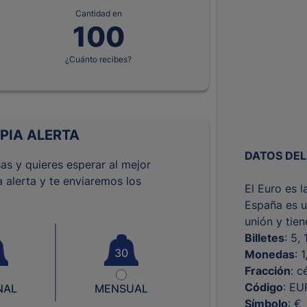
Cantidad en
¿Cuánto recibes?
PIA ALERTA
DATOS DEL
as y quieres esperar al mejor
 alerta y te enviaremos los
El Euro es 
España es u
unión y tie
Billetes
: 5,
30
Monedas
: 
Fracción
: c
Código
: EU
NAL
MENSUAL
Símbolo
: €