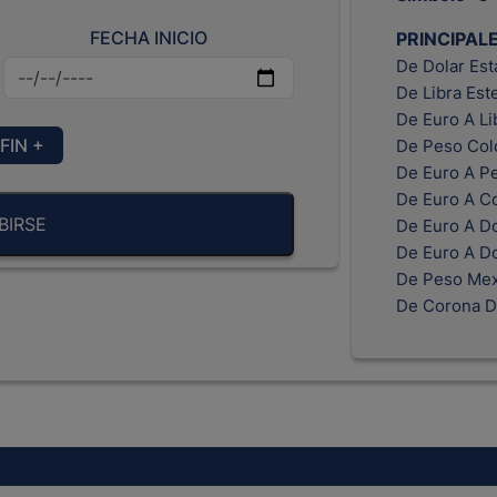
FECHA INICIO
PRINCIPAL
De Dolar Es
De Libra Est
De Euro A Li
FIN +
De Peso Col
De Euro A P
De Euro A C
BIRSE
De Euro A Do
De Euro A D
De Peso Mex
De Corona D