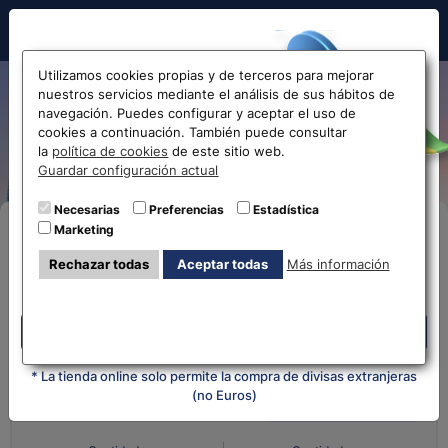
Hola!
Utilizamos cookies propias y de terceros para mejorar
nuestros servicios mediante el análisis de sus hábitos de
De Yen Japonés a Euro JPY-
navegación. Puedes configurar y aceptar el uso de
cookies a continuación. También puede consultar
EUR
Antes de acceder
la
política de cookies
de este sitio web.
Guardar configuración actual
la web...
Necesarias
Preferencias
Estadística
Marketing
Compra Online
Selecciona tu oficina más
Rechazar todas
Aceptar todas
Más información
cercana
Despliega y selecciona tu oficina
Despliega y selecciona tu oficina
¿Qué moneda tienes?
¿Qué moneda
quieres?
* La tienda online solo permite la compra de divisas extranjeras
(no Euros)