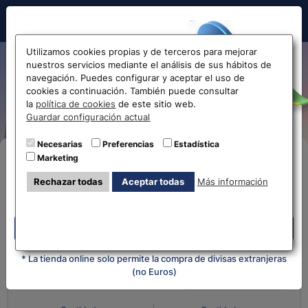
Hola!
Utilizamos cookies propias y de terceros para mejorar
nuestros servicios mediante el análisis de sus hábitos de
Cotización y tipo de cambio
navegación. Puedes configurar y aceptar el uso de
cookies a continuación. También puede consultar
de dólar hong kong
Antes de acceder
la
política de cookies
de este sitio web.
Guardar configuración actual
la web...
Necesarias
Preferencias
Estadística
Marketing
Compra Online
Selecciona tu oficina más
Rechazar todas
Aceptar todas
Más información
cercana
Despliega y selecciona tu oficina
Despliega y selecciona tu oficina
¿Qué moneda tienes?
¿Qué moneda
quieres?
* La tienda online solo permite la compra de divisas extranjeras
(no Euros)