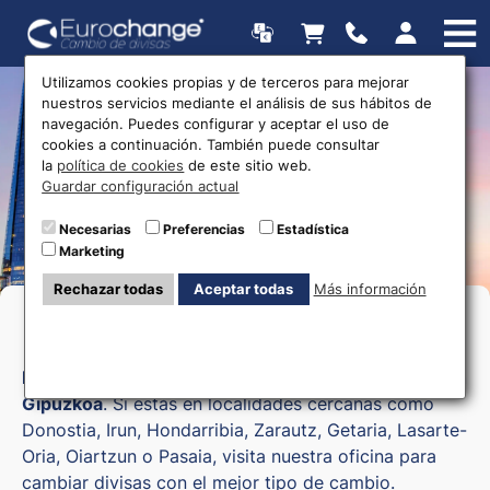
Utilizamos cookies propias y de terceros para mejorar
nuestros servicios mediante el análisis de sus hábitos de
Oficinas de cambio de
navegación. Puedes configurar y aceptar el uso de
cookies a continuación. También puede consultar
divisas
la
política de cookies
de este sitio web.
Guardar configuración actual
Necesarias
Preferencias
Estadística
Marketing
Rechazar todas
Aceptar todas
Más información
Cambio de moneda en Gipuzkoa
Eurochange
tiene casas de cambio en
San Sebastián
Gipuzkoa
. Si estás en localidades cercanas como
Donostia, Irun, Hondarribia, Zarautz, Getaria, Lasarte-
Oria, Oiartzun o Pasaia, visita nuestra oficina para
cambiar divisas con el mejor tipo de cambio.